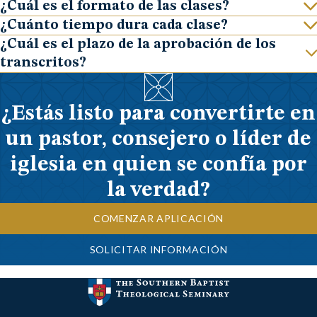
¿Cuál es el formato de las clases?
Show
¿Cuánto tiempo dura cada clase?
Show
¿Cuál es el plazo de la aprobación de los
Show
transcritos?
¿Estás listo para convertirte en
un pastor, consejero o líder de
iglesia en quien se confía por
la verdad?
COMENZAR APLICACIÓN
SOLICITAR INFORMACIÓN